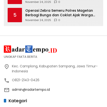
November 24, 2025
0
Operasi Zebra Semeru Polres Magetan
5
Berbagi Bunga dan Coklat Ajak Warga
Tertib Lalin
November 24, 2025
0
UNGKAP FAKTA BERITA
Kec. Camplong, Kabupaten Sampang, Jawa Timur-
Indonesia
O821-2143-0426
admin@radartempo.id
Kategori