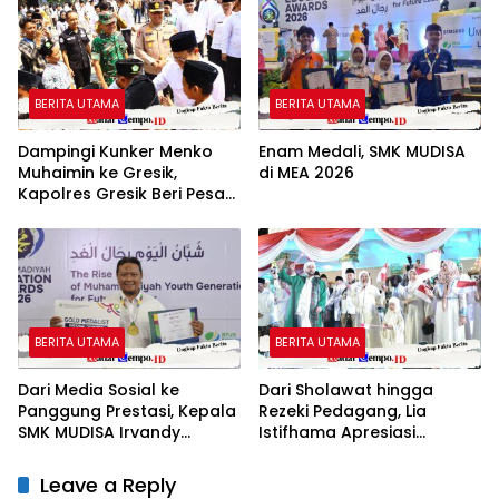
BERITA UTAMA
BERITA UTAMA
Dampingi Kunker Menko
Enam Medali, SMK MUDISA
Muhaimin ke Gresik,
di MEA 2026
Kapolres Gresik Beri Pesan
untuk Generasi Muda
BERITA UTAMA
BERITA UTAMA
Dari Media Sosial ke
Dari Sholawat hingga
Panggung Prestasi, Kepala
Rezeki Pedagang, Lia
SMK MUDISA Irvandy
Istifhama Apresiasi
Andriansyah Raih Emas
Suasana di Grahadi
MEA 2026
Leave a Reply