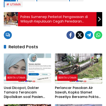
UTAMA
Polres Sumenep Perketat Pengawasan di
Wilayah Kepulauan Cegah Peredaran
Narkoba
Related Posts
BERITA UTAMA
BERITA UTAMA
Usai Dicopot, Dokter
Perlancar Pasokan Air
Tamara Terancam
Sawah, Kopka Slamet
Dipolisikan soal Pasien
Prasetiyo Bersama Poktan
BPJS Dinilai Nir Empati
Rukun Makmur 1 Bersihkan
Parit Irigasi