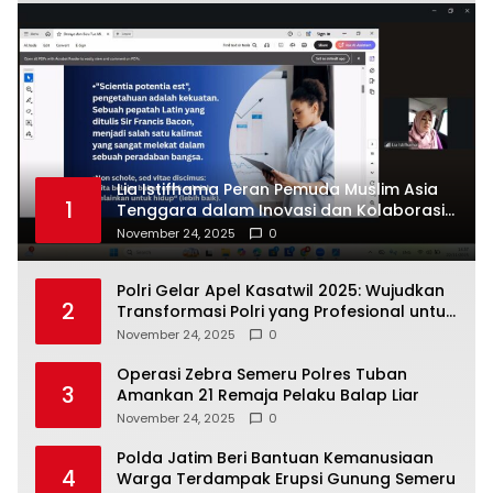
Lia Istifhama Peran Pemuda Muslim Asia
1
Tenggara dalam Inovasi dan Kolaborasi
Internasional
November 24, 2025
0
Polri Gelar Apel Kasatwil 2025: Wujudkan
2
Transformasi Polri yang Profesional untuk
Masyarakat
November 24, 2025
0
Operasi Zebra Semeru Polres Tuban
3
Amankan 21 Remaja Pelaku Balap Liar
November 24, 2025
0
Polda Jatim Beri Bantuan Kemanusiaan
4
Warga Terdampak Erupsi Gunung Semeru