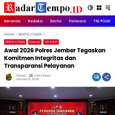
Skip
to
content
Beranda
Redaksi
Berita
Pariwara
TNI POLRI
Home
BERITA UTAMA
BERITA UTAMA
Daerah
TNI POLRI
Awal 2026 Polres Jember Tegaskan
Komitmen Integritas dan
Transparansi Pelayanan
Tempo
2 Min Read
January 8, 2026