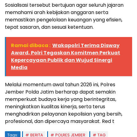
Sosialisasi tersebut bertujuan agar seluruh jajaran
memahami arah kebijakan anggaran serta
memastikan pengelolaan keuangan yang efisien,
tepat sasaran, dan sesuai ketentuan.
Ramai dibaca :
Wakapolri Terima Disway
Award, Polri Tegaskan Komitmen Perkuat
Kepercayaan Publik dan Wujud Sinergi
Media
Melalui momentum awal tahun 2026 ini, Polres
Jember Polda Jatim berharap dapat semakin
memperkuat budaya kerja yang berintegritas,
meningkatkan kualitas kinerja, serta terus
menghadirkan pelayanan kepolisian yang bersih,
profesional, dan dipercaya masyarakat. Red t
Tags:
BERITA
POLRES JEMBER
TAG