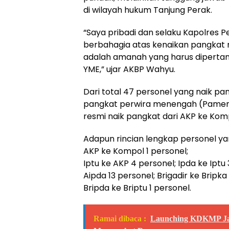
di wilayah hukum Tanjung Perak.
“Saya pribadi dan selaku Kapolres 
berbahagia atas kenaikan pangkat r
adalah amanah yang harus dipert
YME,” ujar AKBP Wahyu.
Dari total 47 personel yang naik p
pangkat perwira menengah (Pamen),
resmi naik pangkat dari AKP ke Kom
Adapun rincian lengkap personel y
AKP ke Kompol 1 personel;
Iptu ke AKP 4 personel; Ipda ke Iptu 
Aipda 13 personel; Brigadir ke Bripka
Bripda ke Briptu 1 personel.
Ramai dibaca :
Launching KDKMP Jad