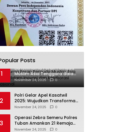
Popular Posts
Lia Istifhama Peran Pemuda
1
Muslim Asia Tenggara dalam
Inovasi dan Kolaborasi
November 24, 2025
0
Internasional
Polri Gelar Apel Kasatwil
2
2025: Wujudkan Transformasi
Polri yang Profesional untuk
November 24, 2025
0
Masyarakat
Operasi Zebra Semeru Polres
3
Tuban Amankan 21 Remaja
Pelaku Balap Liar
November 24, 2025
0