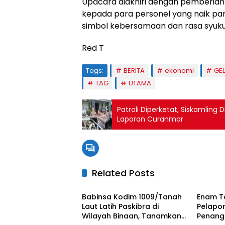
Upacara diakhiri dengan pemberian 
kepada para personel yang naik pan
simbol kebersamaan dan rasa syuku
Red T
Tags:
BERITA
ekonomi
GE
TAG
UTAMA
Patroli Diperketat, Siskamling
Laporan Curanmor
Related Posts
BERITA UTAMA
BERITA
Babinsa Kodim 1009/Tanah
Enam T
Laut Latih Paskibra di
Pelapo
Wilayah Binaan, Tanamkan
Penang
BERITA UTAMA
BERITA