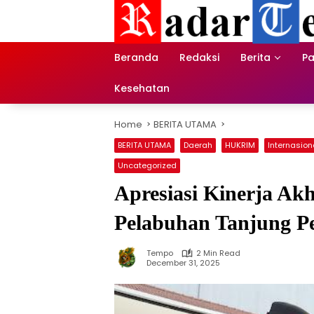
Skip
to
content
Beranda
Redaksi
Berita
Pa
Kesehatan
Home
BERITA UTAMA
BERITA UTAMA
Daerah
HUKRIM
Internasion
Uncategorized
Apresiasi Kinerja Akh
Pelabuhan Tanjung P
Tempo
2 Min Read
December 31, 2025