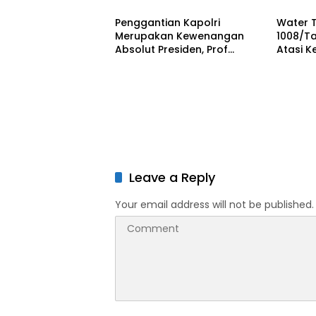
Disiplin dan Jiwa
Polres
Nasionalisme
Penggantian Kapolri
Water 
Merupakan Kewenangan
1008/T
Absolut Presiden, Prof
Atasi 
Juanda: Jangan Sampai
Seluas 
Pemberantasan Korupsi
Justru Melemah
Leave a Reply
Your email address will not be published.