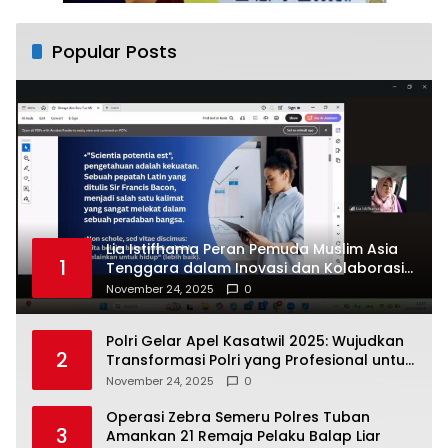
Popular Posts
Lia Istifhama Peran Pemuda Muslim Asia
1
Tenggara dalam Inovasi dan Kolaborasi
Internasional
November 24, 2025
0
Polri Gelar Apel Kasatwil 2025: Wujudkan
2
Transformasi Polri yang Profesional untuk
Masyarakat
November 24, 2025
0
Operasi Zebra Semeru Polres Tuban
3
Amankan 21 Remaja Pelaku Balap Liar