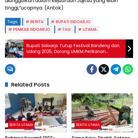
diunggulkan dalam kejuaraan Jujitsu yang lebih
tinggi,”ucapnya. (Antok)
Tags:
BERITA
BUPATI SIDOARJO
PEMKAB SIDOARJO
TAG
UTAMA
Bupati Sidoarjo Tutup Festival Bandeng dan
Udang 2025, Dorong UMKM Perikanan
Mendunia
Related Posts
BERITA UTAMA
BERITA UTAMA
Babinsa Koramil 1002-
Tiang Kayu Dirakit, Satgas