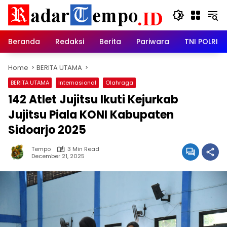
Skip
to
content
Beranda
Redaksi
Berita
Pariwara
TNI POLRI
Home
BERITA UTAMA
BERITA UTAMA
Internasional
Olahraga
142 Atlet Jujitsu Ikuti Kejurkab
Jujitsu Piala KONI Kabupaten
Sidoarjo 2025
Tempo
3 Min Read
December 21, 2025