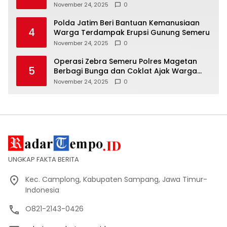
November 24, 2025
0
Polda Jatim Beri Bantuan Kemanusiaan
4
Warga Terdampak Erupsi Gunung Semeru
November 24, 2025
0
Operasi Zebra Semeru Polres Magetan
5
Berbagi Bunga dan Coklat Ajak Warga
Tertib Lalin
November 24, 2025
0
UNGKAP FAKTA BERITA
Kec. Camplong, Kabupaten Sampang, Jawa Timur-
Indonesia
O821-2143-0426