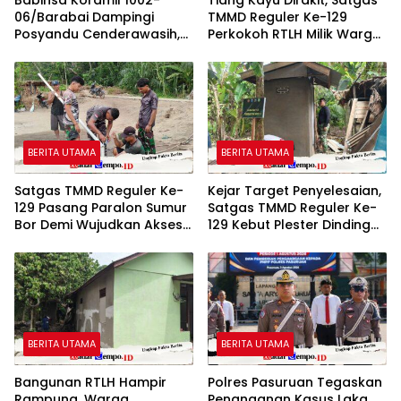
06/Barabai Dampingi
TMMD Reguler Ke-129
Posyandu Cenderawasih,
Perkokoh RTLH Milik Warga
Perkuat Upaya Cegah
Tempapan Hulu
Stunting
BERITA UTAMA
BERITA UTAMA
Satgas TMMD Reguler Ke-
Kejar Target Penyelesaian,
129 Pasang Paralon Sumur
Satgas TMMD Reguler Ke-
Bor Demi Wujudkan Akses
129 Kebut Plester Dinding
Air Bersih
Luar MCK RTLH
BERITA UTAMA
BERITA UTAMA
Bangunan RTLH Hampir
Polres Pasuruan Tegaskan
Rampung, Warga
Penanganan Kasus Laka