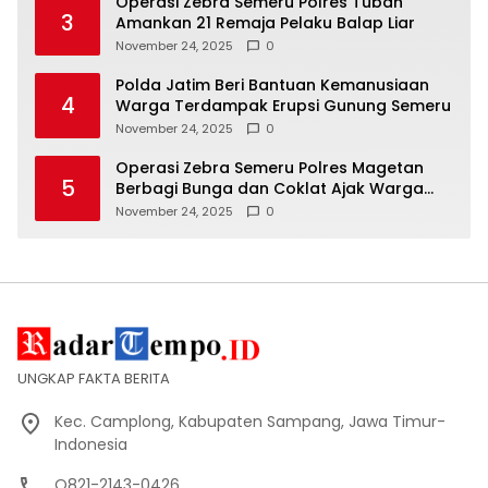
Operasi Zebra Semeru Polres Tuban
3
Amankan 21 Remaja Pelaku Balap Liar
November 24, 2025
0
Polda Jatim Beri Bantuan Kemanusiaan
4
Warga Terdampak Erupsi Gunung Semeru
November 24, 2025
0
Operasi Zebra Semeru Polres Magetan
5
Berbagi Bunga dan Coklat Ajak Warga
Tertib Lalin
November 24, 2025
0
UNGKAP FAKTA BERITA
Kec. Camplong, Kabupaten Sampang, Jawa Timur-
Indonesia
O821-2143-0426