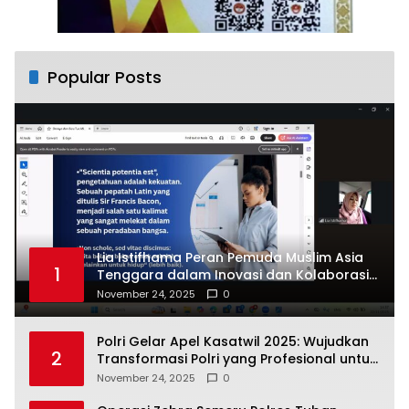
Popular Posts
Lia Istifhama Peran Pemuda Muslim Asia
1
Tenggara dalam Inovasi dan Kolaborasi
Internasional
November 24, 2025
0
Polri Gelar Apel Kasatwil 2025: Wujudkan
2
Transformasi Polri yang Profesional untuk
Masyarakat
November 24, 2025
0