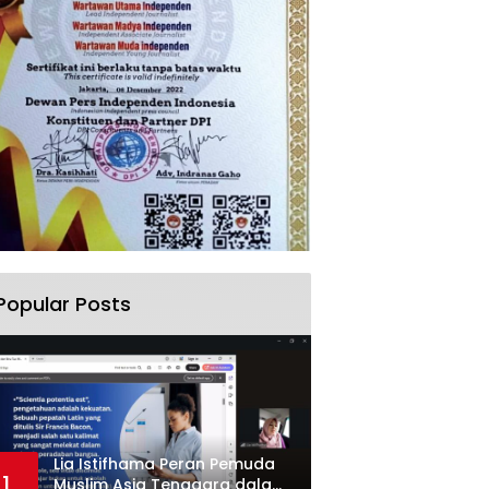
Popular Posts
Lia Istifhama Peran Pemuda
1
Muslim Asia Tenggara dalam