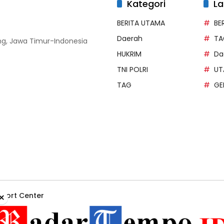
Kategori
La
BERITA UTAMA
BE
Daerah
TA
g, Jawa Timur-Indonesia
HUKRIM
Da
TNI POLRI
UT
TAG
GE
×
port Center