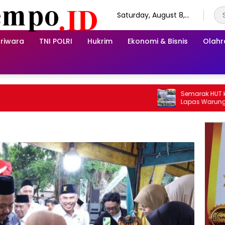
Saturday, August 8,
2026
riwara
TNI POLRI
Hukrim
Ekonomi & Bisnis
Olah
Semarak HUT ke-81 Ke
Lapas Warungkiara Gel
dan Pemeriksaan Kese
Masyarakat