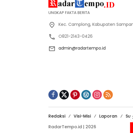
UNGKAP FAKTA BERITA
Kec. Camplong, Kabupaten Sampan
O821-2143-0426
admin@radartempo.id
Redaksi
Visi-Misi
Laporan
Sup
RadarTempo.id | 2026