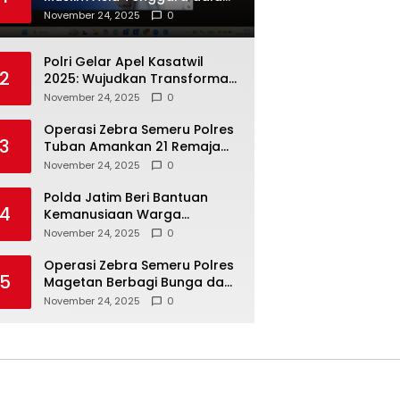
Inovasi dan Kolaborasi
November 24, 2025
0
Internasional
Polri Gelar Apel Kasatwil
2
2025: Wujudkan Transformasi
Polri yang Profesional untuk
November 24, 2025
0
Masyarakat
Operasi Zebra Semeru Polres
3
Tuban Amankan 21 Remaja
Pelaku Balap Liar
November 24, 2025
0
Polda Jatim Beri Bantuan
4
Kemanusiaan Warga
Terdampak Erupsi Gunung
November 24, 2025
0
Semeru
Operasi Zebra Semeru Polres
5
Magetan Berbagi Bunga dan
Coklat Ajak Warga Tertib
November 24, 2025
0
Lalin