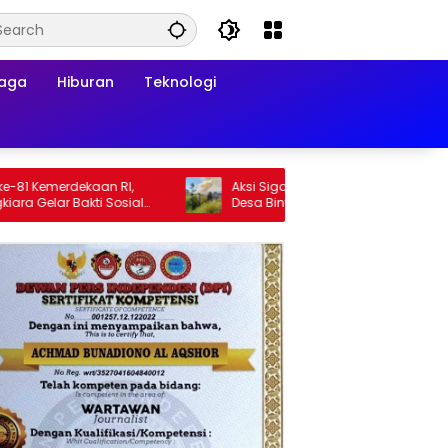
raga
Hiburan
Teknologi
merdekaan RI,
Aksi Sigap Babinsa Tangani Karhutla di
ar Bakti Sosial
Desa Binturu, Api Berhasil Dipadamkan
hatan Gratis bagi