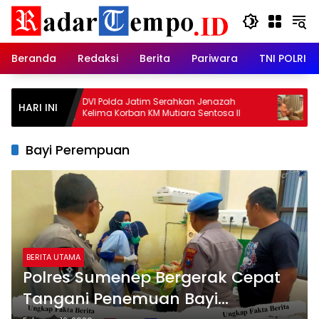
Skip
to
content
Beranda
Redaksi
Berita
Pariwara
TNI POLRI
DVI Polda Jatim Serahkan Jenazah
Penggant
HARI INI
Kelima Korban KM Mutiara Sentosa II
Kewenanga
Juanda:
Pemberan
Bayi Perempuan
BERITA UTAMA
Polres Sumenep Bergerak Cepat
Tangani Penemuan Bayi