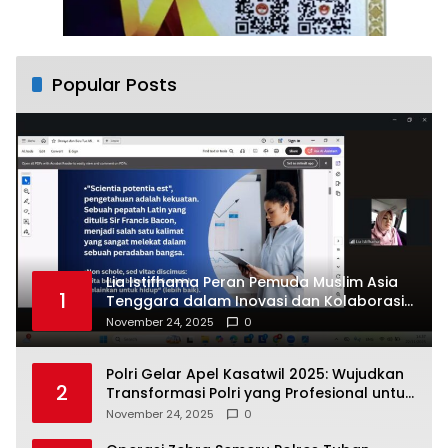
Popular Posts
Lia Istifhama Peran Pemuda Muslim Asia
1
Tenggara dalam Inovasi dan Kolaborasi
Internasional
November 24, 2025
0
Polri Gelar Apel Kasatwil 2025: Wujudkan
2
Transformasi Polri yang Profesional untuk
Masyarakat
November 24, 2025
0