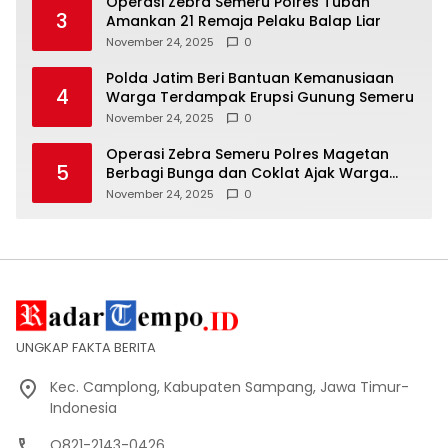
Operasi Zebra Semeru Polres Tuban
3
Amankan 21 Remaja Pelaku Balap Liar
November 24, 2025
0
Polda Jatim Beri Bantuan Kemanusiaan
4
Warga Terdampak Erupsi Gunung Semeru
November 24, 2025
0
Operasi Zebra Semeru Polres Magetan
5
Berbagi Bunga dan Coklat Ajak Warga
Tertib Lalin
November 24, 2025
0
UNGKAP FAKTA BERITA
Kec. Camplong, Kabupaten Sampang, Jawa Timur-
Indonesia
O821-2143-0426