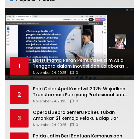
Lia Istifhama Peran Pemuda Muslim Asia
1
Tenggara dalam Inovasi dan Kolaborasi
Internasional
November 24, 2025
0
Polri Gelar Apel Kasatwil 2025: Wujudkan
2
Transformasi Polri yang Profesional untuk
Masyarakat
November 24, 2025
0
Operasi Zebra Semeru Polres Tuban
3
Amankan 21 Remaja Pelaku Balap Liar
November 24, 2025
0
Polda Jatim Beri Bantuan Kemanusiaan