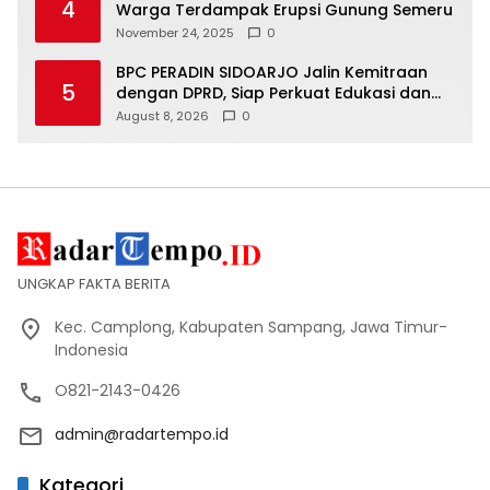
4
Warga Terdampak Erupsi Gunung Semeru
November 24, 2025
0
BPC PERADIN SIDOARJO Jalin Kemitraan
5
dengan DPRD, Siap Perkuat Edukasi dan
Bantuan Hukum Gratis
August 8, 2026
0
UNGKAP FAKTA BERITA
Kec. Camplong, Kabupaten Sampang, Jawa Timur-
Indonesia
O821-2143-0426
admin@radartempo.id
Kategori