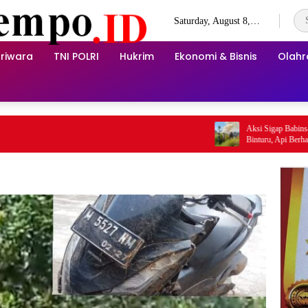
Saturday, August 8,
2026
riwara
TNI POLRI
Hukrim
Ekonomi & Bisnis
Olah
Aksi Sigap Babinsa Tangani
Binturu, Api Berhasil Dipa