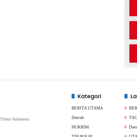
Kategori
La
BERITA UTAMA
BER
Daerah
TA
Timur-Indonesia
HUKRIM
Dae
TNI POLRI
UT