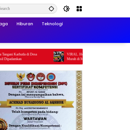
raga
Hiburan
Teknologi
 Karhutla di Desa
VIRAL. Hotman Paris vs PWI: Marwah Pers Dijual
damkan
Murah di Meja Kekuasaan Oleh: Aceng Syamsul
Hadie (ASH)”