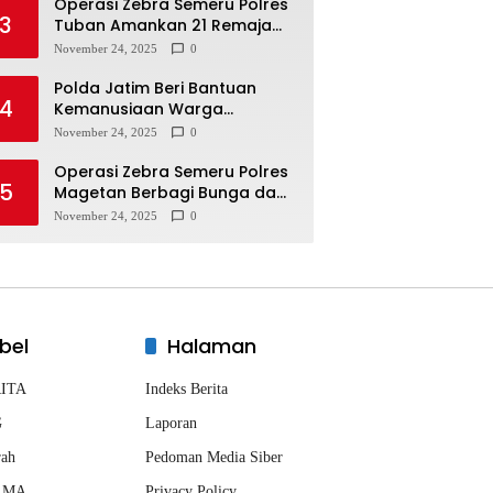
Operasi Zebra Semeru Polres
3
Tuban Amankan 21 Remaja
Pelaku Balap Liar
November 24, 2025
0
Polda Jatim Beri Bantuan
4
Kemanusiaan Warga
Terdampak Erupsi Gunung
November 24, 2025
0
Semeru
Operasi Zebra Semeru Polres
5
Magetan Berbagi Bunga dan
Coklat Ajak Warga Tertib
November 24, 2025
0
Lalin
bel
Halaman
ITA
Indeks Berita
G
Laporan
rah
Pedoman Media Siber
AMA
Privacy Policy