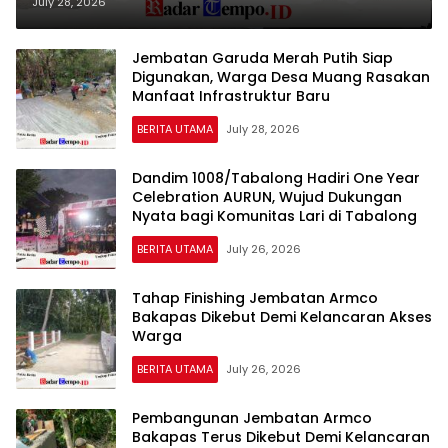
Pengabdian Kodim 1009/Tanah
July 28, 2026
Laut untuk Rakyat
Jembatan Garuda Merah Putih Siap
Digunakan, Warga Desa Muang Rasakan
Manfaat Infrastruktur Baru
BERITA UTAMA
July 28, 2026
Dandim 1008/Tabalong Hadiri One Year
Celebration AURUN, Wujud Dukungan
Nyata bagi Komunitas Lari di Tabalong
BERITA UTAMA
July 26, 2026
Tahap Finishing Jembatan Armco
Bakapas Dikebut Demi Kelancaran Akses
Warga
BERITA UTAMA
July 26, 2026
Pembangunan Jembatan Armco
Bakapas Terus Dikebut Demi Kelancaran