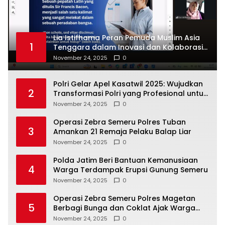
Lia Istifhama Peran Pemuda Muslim Asia
1
Tenggara dalam Inovasi dan Kolaborasi
Internasional
November 24, 2025
0
Polri Gelar Apel Kasatwil 2025: Wujudkan
2
Transformasi Polri yang Profesional untuk
Masyarakat
November 24, 2025
0
Operasi Zebra Semeru Polres Tuban
3
Amankan 21 Remaja Pelaku Balap Liar
November 24, 2025
0
Polda Jatim Beri Bantuan Kemanusiaan
4
Warga Terdampak Erupsi Gunung Semeru
November 24, 2025
0
Operasi Zebra Semeru Polres Magetan
5
Berbagi Bunga dan Coklat Ajak Warga
Tertib Lalin
November 24, 2025
0