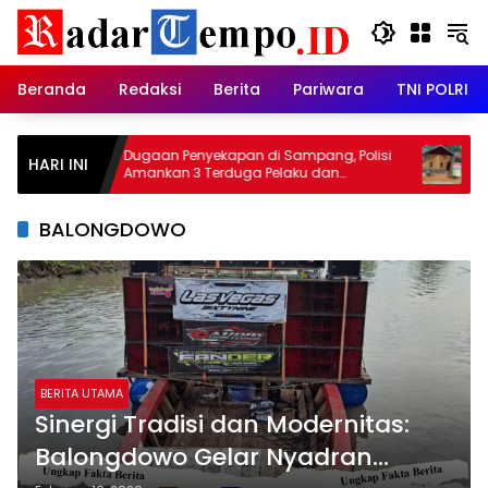
Skip
to
content
Beranda
Redaksi
Berita
Pariwara
TNI POLRI
Dugaan Penyekapan di Sampang, Polisi
Satgas T
HARI INI
Amankan 3 Terduga Pelaku dan
Tahap Fi
Temukan Istri Korban
BALONGDOWO
BERITA UTAMA
Sinergi Tradisi dan Modernitas:
Balongdowo Gelar Nyadran