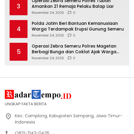
Operasi Zebra Semeru Polres Tuban
3
Amankan 21 Remaja Pelaku Balap Liar
November 24, 2025
0
Polda Jatim Beri Bantuan Kemanusiaan
4
Warga Terdampak Erupsi Gunung Semeru
November 24, 2025
0
Operasi Zebra Semeru Polres Magetan
5
Berbagi Bunga dan Coklat Ajak Warga
Tertib Lalin
November 24, 2025
0
UNGKAP FAKTA BERITA
Kec. Camplong, Kabupaten Sampang, Jawa Timur-
Indonesia
O821-2143-0426