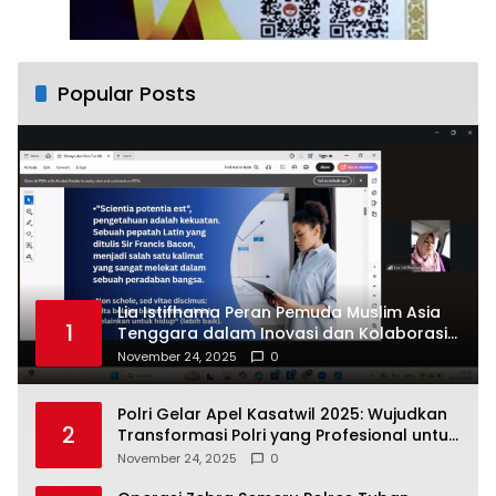
Popular Posts
Lia Istifhama Peran Pemuda Muslim Asia
1
Tenggara dalam Inovasi dan Kolaborasi
Internasional
November 24, 2025
0
Polri Gelar Apel Kasatwil 2025: Wujudkan
2
Transformasi Polri yang Profesional untuk
Masyarakat
November 24, 2025
0