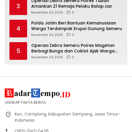
Operasi Zebra Semeru Polres Tuban
3
Amankan 21 Remaja Pelaku Balap Liar
November 24, 2025
0
Polda Jatim Beri Bantuan Kemanusiaan
4
Warga Terdampak Erupsi Gunung Semeru
November 24, 2025
0
Operasi Zebra Semeru Polres Magetan
5
Berbagi Bunga dan Coklat Ajak Warga
Tertib Lalin
November 24, 2025
0
UNGKAP FAKTA BERITA
Kec. Camplong, Kabupaten Sampang, Jawa Timur-
Indonesia
O821-2143-0426