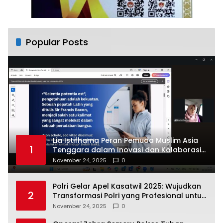
Popular Posts
Lia Istifhama Peran Pemuda Muslim Asia
1
Tenggara dalam Inovasi dan Kolaborasi
Internasional
November 24, 2025
0
Polri Gelar Apel Kasatwil 2025: Wujudkan
2
Transformasi Polri yang Profesional untuk
Masyarakat
November 24, 2025
0