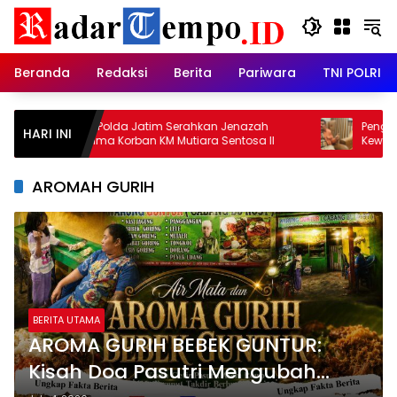
Skip
to
content
Beranda
Redaksi
Berita
Pariwara
TNI POLRI
DVI Polda Jatim Serahkan Jenazah
Penggantian 
HARI INI
Kelima Korban KM Mutiara Sentosa II
Kewenangan A
Juanda: Ja
Pemberantasa
AROMAH GURIH
BERITA UTAMA
AROMA GURIH BEBEK GUNTUR:
Kisah Doa Pasutri Mengubah