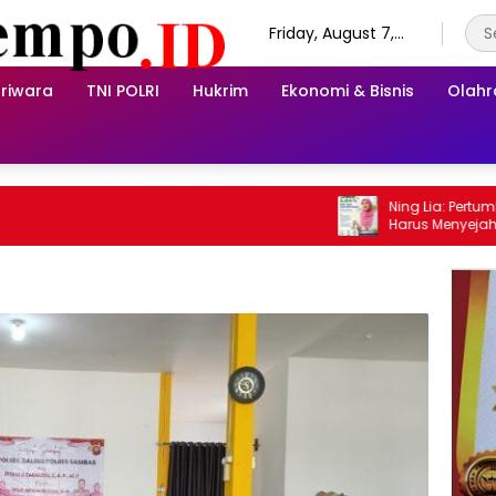
Friday, August 7,
2026
riwara
TNI POLRI
Hukrim
Ekonomi & Bisnis
Olah
Ning Lia: Pertumbuhan
Harus Menyejahteraka