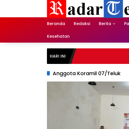
Skip
to
content
Beranda
Redaksi
Berita
Pa
Kesehatan
HARI INI
Anggota Koramil 07/Teluk