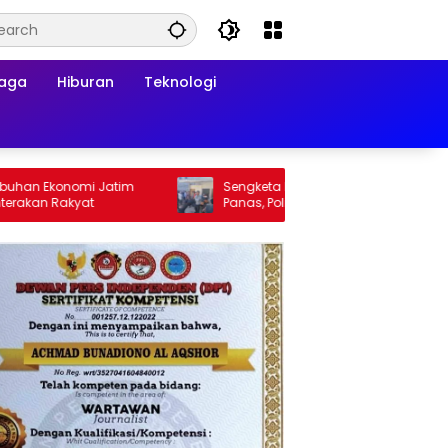
raga
Hiburan
Teknologi
 Ekonomi Jatim
Sengketa Lahan Pandegiling Makin
n Rakyat
Panas, Polisi Diminta Segera Usut Agar
Tidak Terjadi Kegaduhan Di Surabaya