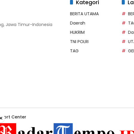
Kategori
La
BERITA UTAMA
BE
Daerah
TA
g, Jawa Timur-Indonesia
HUKRIM
Da
TNI POLRI
UT
TAG
GE
×
port Center