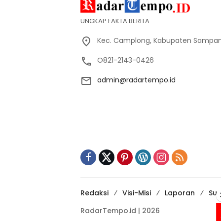
UNGKAP FAKTA BERITA
Kec. Camplong, Kabupaten Sampan
O821-2143-0426
admin@radartempo.id
Redaksi
Visi-Misi
Laporan
Sup
RadarTempo.id | 2026