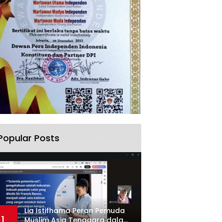
Popular Posts
Lia Istifhama Peran Pemuda
1
Muslim Asia Tenggara dalam