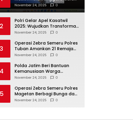
Inovasi dan Kolaborasi
November 24, 2025
0
Internasional
Polri Gelar Apel Kasatwil
2
2025: Wujudkan Transformasi
Polri yang Profesional untuk
November 24, 2025
0
Masyarakat
Operasi Zebra Semeru Polres
3
Tuban Amankan 21 Remaja
Pelaku Balap Liar
November 24, 2025
0
Polda Jatim Beri Bantuan
4
Kemanusiaan Warga
Terdampak Erupsi Gunung
November 24, 2025
0
Semeru
Operasi Zebra Semeru Polres
5
Magetan Berbagi Bunga dan
Coklat Ajak Warga Tertib
November 24, 2025
0
Lalin