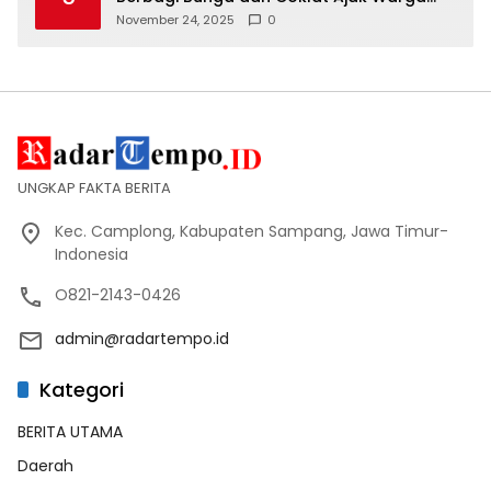
Tertib Lalin
November 24, 2025
0
UNGKAP FAKTA BERITA
Kec. Camplong, Kabupaten Sampang, Jawa Timur-
Indonesia
O821-2143-0426
admin@radartempo.id
Kategori
BERITA UTAMA
Daerah