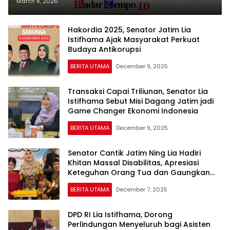
Penguatan Ekosistem Kreatif dari
March 8, 2026
Daerah
Hakordia 2025, Senator Jatim Lia
Istifhama Ajak Masyarakat Perkuat
Budaya Antikorupsi
BERITA UTAMA
December 9, 2025
Transaksi Capai Triliunan, Senator Lia
Istifhama Sebut Misi Dagang Jatim jadi
Game Changer Ekonomi Indonesia
BERITA UTAMA
December 9, 2025
Senator Cantik Jatim Ning Lia Hadiri
Khitan Massal Disabilitas, Apresiasi
Keteguhan Orang Tua dan Gaungkan
Spirit CINTA
BERITA UTAMA
December 7, 2025
DPD RI Lia Istifhama, Dorong
Perlindungan Menyeluruh bagi Asisten