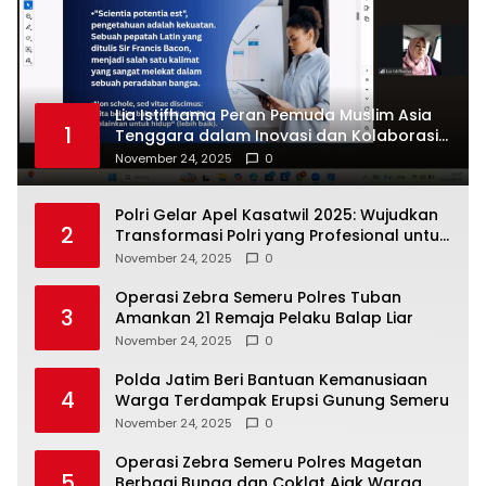
Lia Istifhama Peran Pemuda Muslim Asia
1
Tenggara dalam Inovasi dan Kolaborasi
Internasional
November 24, 2025
0
Polri Gelar Apel Kasatwil 2025: Wujudkan
2
Transformasi Polri yang Profesional untuk
Masyarakat
November 24, 2025
0
Operasi Zebra Semeru Polres Tuban
3
Amankan 21 Remaja Pelaku Balap Liar
November 24, 2025
0
Polda Jatim Beri Bantuan Kemanusiaan
4
Warga Terdampak Erupsi Gunung Semeru
November 24, 2025
0
Operasi Zebra Semeru Polres Magetan
5
Berbagi Bunga dan Coklat Ajak Warga