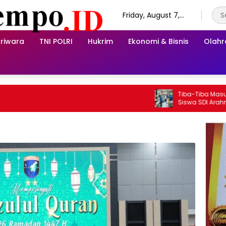
Friday, August 7,
2026
riwara
TNI POLRI
Hukrim
Ekonomi & Bisnis
Olah
Tiba-Tiba Masuk UGD, 
Siswa SDI Arahmah Si
Sakit?