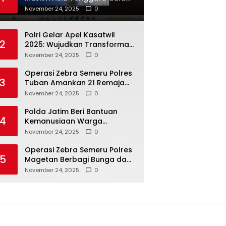
Inovasi dan Kolaborasi
November 24, 2025
0
Internasional
Polri Gelar Apel Kasatwil
2
2025: Wujudkan Transformasi
Polri yang Profesional untuk
November 24, 2025
0
Masyarakat
Operasi Zebra Semeru Polres
3
Tuban Amankan 21 Remaja
Pelaku Balap Liar
November 24, 2025
0
Polda Jatim Beri Bantuan
4
Kemanusiaan Warga
Terdampak Erupsi Gunung
November 24, 2025
0
Semeru
Operasi Zebra Semeru Polres
5
Magetan Berbagi Bunga dan
Coklat Ajak Warga Tertib
November 24, 2025
0
Lalin