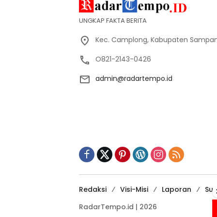
UNGKAP FAKTA BERITA
Kec. Camplong, Kabupaten Sampan
O821-2143-0426
admin@radartempo.id
Redaksi
Visi-Misi
Laporan
Sup
RadarTempo.id | 2026