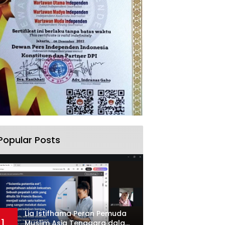
Popular Posts
Lia Istifhama Peran Pemuda
1
Muslim Asia Tenggara dalam