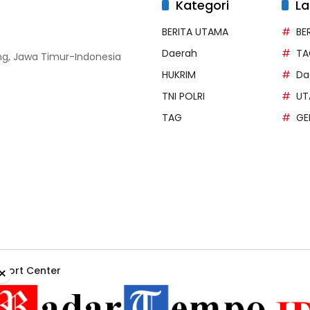
Kategori
La
BERITA UTAMA
BE
Daerah
TA
g, Jawa Timur-Indonesia
HUKRIM
Da
TNI POLRI
UT
TAG
GE
×
port Center