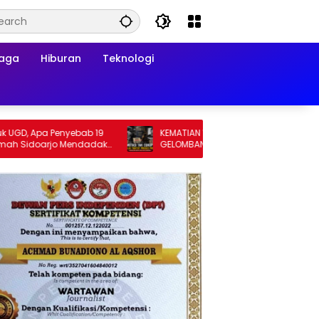
raga
Hiburan
Teknologi
Apa Penyebab 19
KEMATIAN WIDI NUR CAHYONO MEMICU
doarjo Mendadak
GELOMBANG TUNTUTAN PUBLIK: MUTASI
DIANGGAP TAK MENJAWAB PERTANYAAN
HUKUM, DESAKAN PROSES PIDANA MENGUAT