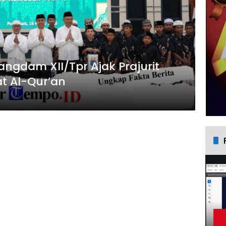
ngdam XII/Tpr Ajak Prajurit
at Al-Qur’an