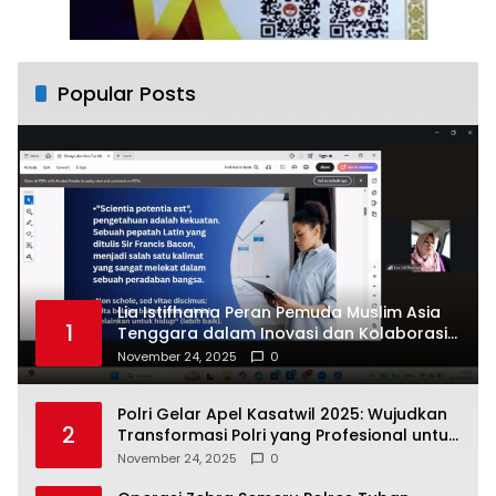
Popular Posts
Lia Istifhama Peran Pemuda Muslim Asia
1
Tenggara dalam Inovasi dan Kolaborasi
Internasional
November 24, 2025
0
Polri Gelar Apel Kasatwil 2025: Wujudkan
2
Transformasi Polri yang Profesional untuk
Masyarakat
November 24, 2025
0