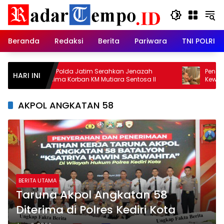
Skip
to
content
Beranda
Redaksi
Berita
Pariwara
TNI POLRI
DVI Polda Jatim Serahkan Jenazah
Penggantian
HARI INI
Kelima Korban KM Mutiara Sentosa II
Kewenangan A
Juanda: Ja
Pemberantas
AKPOL ANGKATAN 58
BERITA UTAMA
Taruna Akpol Angkatan 58
Diterima di Polres Kediri Kota