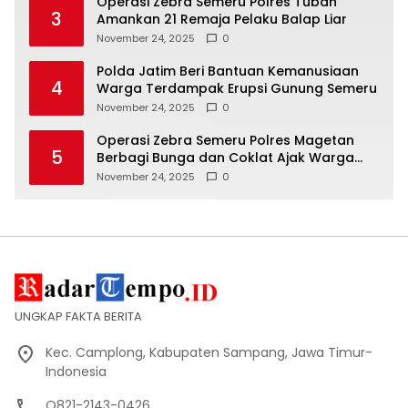
Operasi Zebra Semeru Polres Tuban
3
Amankan 21 Remaja Pelaku Balap Liar
November 24, 2025
0
Polda Jatim Beri Bantuan Kemanusiaan
4
Warga Terdampak Erupsi Gunung Semeru
November 24, 2025
0
Operasi Zebra Semeru Polres Magetan
5
Berbagi Bunga dan Coklat Ajak Warga
Tertib Lalin
November 24, 2025
0
UNGKAP FAKTA BERITA
Kec. Camplong, Kabupaten Sampang, Jawa Timur-
Indonesia
O821-2143-0426