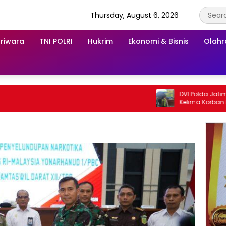
Thursday, August 6, 2026
riwara
TNI POLRI
Hukrim
Ekonomi & Bisnis
Olah
DVI Polda Jatim Sera
Kelima Korban KM Muti