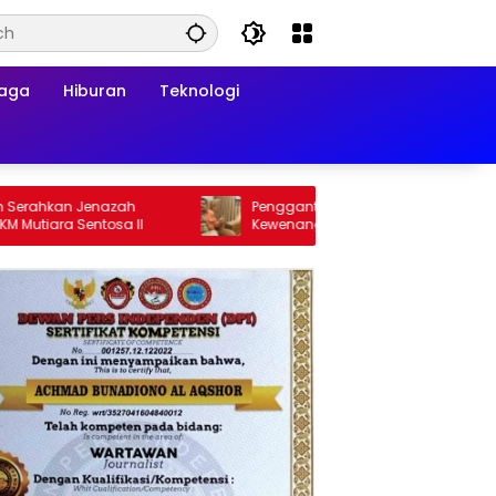
raga
Hiburan
Teknologi
hkan Jenazah
Penggantian Kapolri Merupakan
ara Sentosa II
Kewenangan Absolut Presiden, Prof
Juanda: Jangan Sampai
Pemberantasan Korupsi Justru Melemah