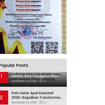
Popular Posts
Lia Istifhama Peran Pemuda
1
Muslim Asia Tenggara dalam
Inovasi dan Kolaborasi
November 24, 2025
0
Internasional
Polri Gelar Apel Kasatwil
2
2025: Wujudkan Transformasi
Polri yang Profesional untuk
November 24, 2025
0