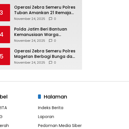
Masyarakat
Operasi Zebra Semeru Polres
3
Tuban Amankan 21 Remaja
Pelaku Balap Liar
November 24, 2025
0
Polda Jatim Beri Bantuan
4
Kemanusiaan Warga
Terdampak Erupsi Gunung
November 24, 2025
0
Semeru
Operasi Zebra Semeru Polres
5
Magetan Berbagi Bunga dan
Coklat Ajak Warga Tertib
November 24, 2025
0
Lalin
bel
Halaman
RITA
Indeks Berita
G
Laporan
erah
Pedoman Media Siber