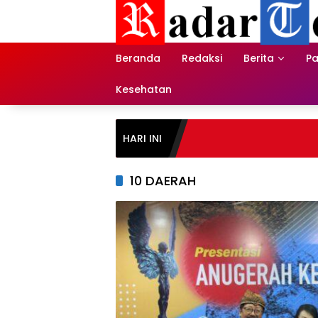
Skip
to
content
Beranda
Redaksi
Berita
Pa
Kesehatan
HARI INI
10 DAERAH