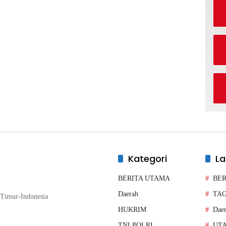
Kategori
La
BERITA UTAMA
BER
Daerah
TA
Timur-Indonesia
HUKRIM
Dae
TNI POLRI
UT