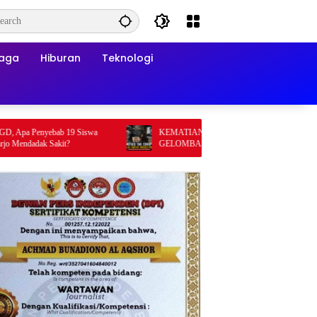
raga
Hiburan
Teknologi
Penyebab 19 Siswa
KEMATIAN WIDI NUR CAHYONO MEMICU
dak Sakit?
GELOMBANG TUNTUTAN PUBLIK: MUTASI
DIANGGAP TAK MENJAWAB PERTANYAAN
HUKUM, DESAKAN PROSES PIDANA
MENGUAT