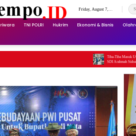
Friday, August 7,
2026
riwara
TNI POLRI
Hukrim
Ekonomi & Bisnis
Olah
Tiba-Tiba Masuk UGD, Apa 
SDI Arahmah Sidoarjo Menda